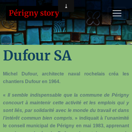
Périgny story
Dufour SA
Michel Dufour, architecte naval rochelais créa les
chantiers Dufour en 1964.
«
Il semble indispensable que la commune de Périgny
concourt à maintenir cette activité et les emplois qui y
sont liés, par solidarité avec le monde du travail et dans
l’intérêt commun bien compris.
» indiquait à l’unanimité
le conseil municipal de Périgny en mai 1983, apprenant