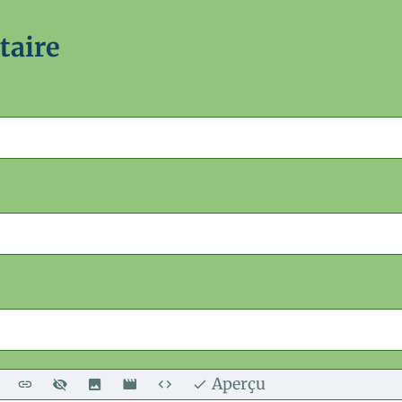
taire
Aperçu