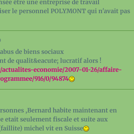
nsée être une entreprise de travail
liser le personnel POLYMONT qui n'avait pas
0
e abus de biens sociaux
de qualit&eacute; lucratif alors !
r/actualites-economie/2007-01-26/affaire-
programmee/916/0/94874
rsonnes ,Bernard habite maintenant en
e etait seulement fiscale et suite aux
aillite) michel vit en Suisse