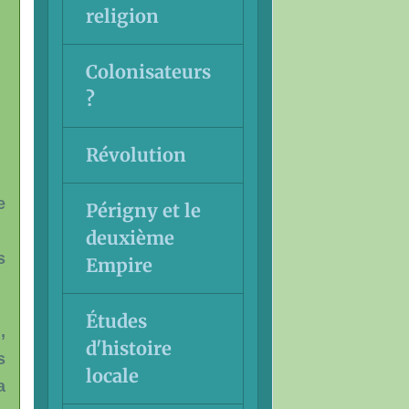
religion
Colonisateurs
?
Révolution
e
Périgny et le
deuxième
s
Empire
Études
,
d'histoire
s
locale
a