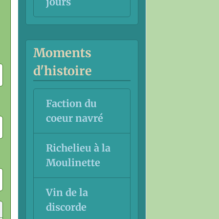
jours
Moments
d'histoire
Faction du
coeur navré
Richelieu à la
Moulinette
Vin de la
discorde