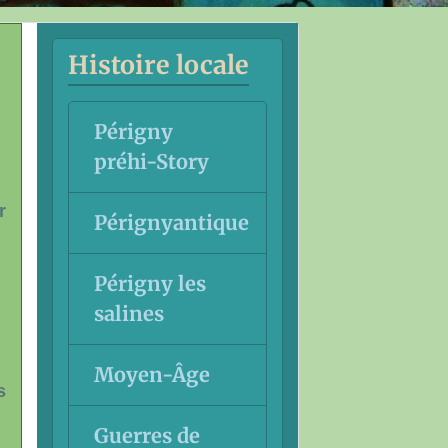
Histoire locale
Périgny
préhi-Story
r
Pérignyantique
Périgny les
salines
Moyen-Âge
s
Guerres de