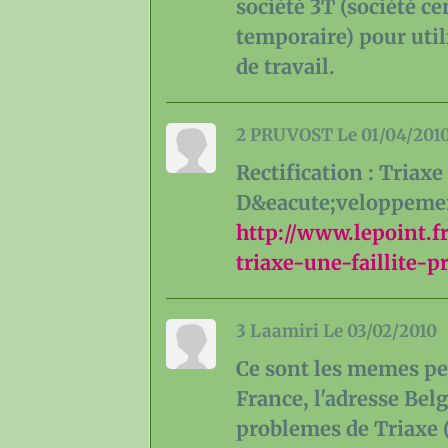
société 3T (société ce
temporaire) pour uti
de travail.
2
PRUVOST
Le 01/04/201
Rectification : Triax
D&eacute;veloppement 
http://www.lepoint.f
triaxe-une-faillite-
3
Laamiri
Le 03/02/2010
Ce sont les memes pe
France, l'adresse Belg
problemes de Triaxe (f