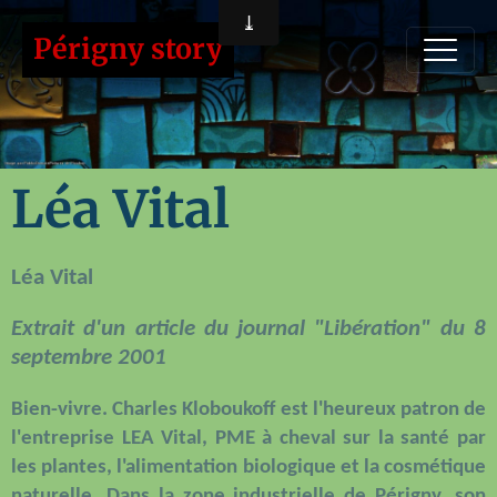
Périgny story
Léa Vital
Léa Vital
Extrait d'un article du journal "Libération" du 8
septembre 2001
Bien-vivre. Charles Kloboukoff est l'heureux patron de
l'entreprise LEA Vital, PME à cheval sur la santé par
les plantes, l'alimentation biologique et la cosmétique
naturelle. Dans la zone industrielle de Périgny, son