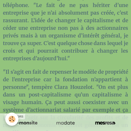
téléphone. "Le fait de ne pas hériter d’une
entreprise que je n’ai absolument pas créée, c’est
rassurant. L’idée de changer le capitalisme et de
céder une entreprise non pas à des actionnaires
privés mais à un organisme d’intérêt général, je
trouve ça super. C’est quelque chose dans lequel je
crois et qui pourrait contribuer à changer les
entreprises d’aujourd’hui."
"Il s’agit en fait de repenser le modèle de propriété
de l’entreprise car la fondation n’appartient à
personne", tempère Clara Houzelot. "On est plus
dans un post-capitalisme qu’un capitalisme à
visage humain. Ça peut aussi coexister avec un
système d’actionnariat salarié par exemple et ça
permet d’agir sur la circularité des profits et de
SPONSORS
réconcilier économie et intérêt général. C’est un