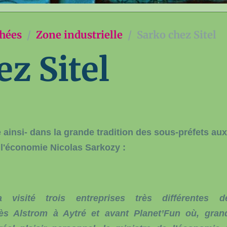
chées
Zone industrielle
Sarko chez Sitel
z Sitel
e ainsi- dans la grande tradition des sous-préfets au
 l'économie Nicolas Sarkozy :
 visité trois entreprises très différentes d
rès Alstrom à Aytré et avant Planet’Fun où, gran