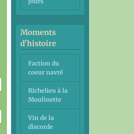
jours
Moments
d'histoire
Faction du
coeur navré
Richelieu à la
Moulinette
Vin de la
discorde