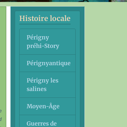
Histoire locale
Périgny
préhi-Story
Pérignyantique
x
Périgny les
salines
Moyen-Âge
e
d
Guerres de