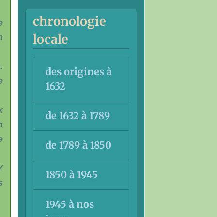
chronologie
e
locale
n
.
des origines à
e
1632
x
de 1632 à 1789
n
e
de 1789 à 1850
Y
1850 à 1945
s
1945 à nos