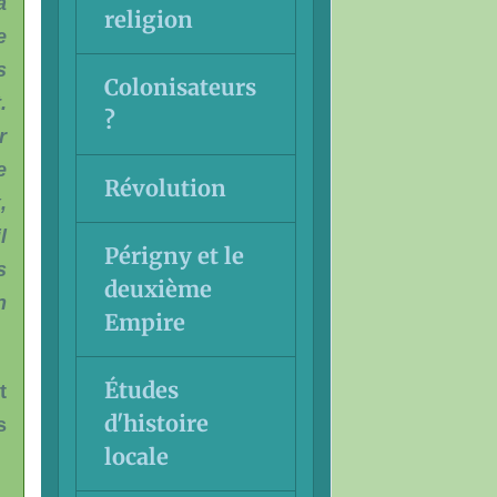
a
religion
e
s
Colonisateurs
.
?
r
e
Révolution
,
l
Périgny et le
s
deuxième
n
Empire
Études
t
d'histoire
s
locale