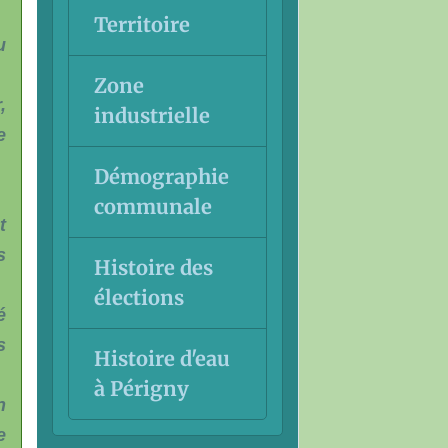
Territoire
u
Zone
,
industrielle
e
Démographie
communale
t
s
Histoire des
élections
é
s
Histoire d'eau
à Périgny
n
e