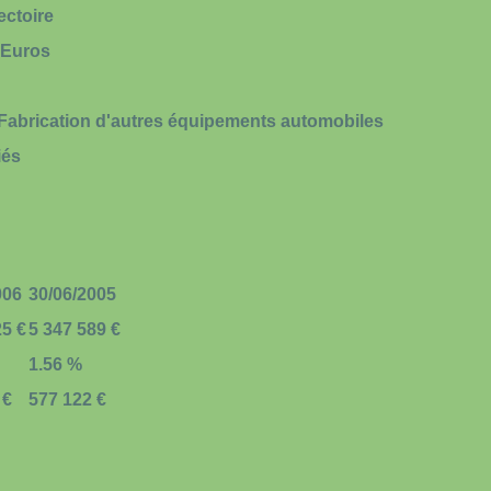
ectoire
 Euros
 Fabrication d'autres équipements automobiles
iés
006
30/06/2005
25 €
5 347 589 €
1.56 %
 €
577 122 €