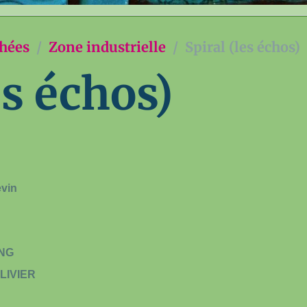
chées
Zone industrielle
Spiral (les échos)
es échos)
vin
ONG
OLIVIER