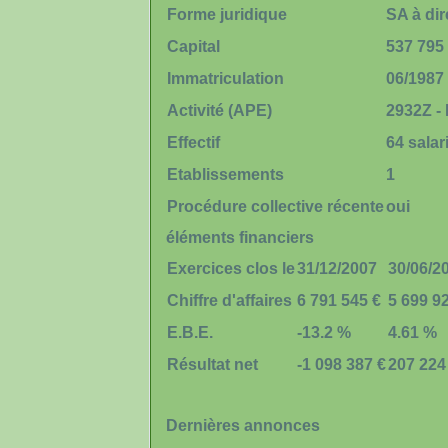
Forme juridique
SA à dir
Capital
537 795
Immatriculation
06/1987
Activité (APE)
2932Z -
Effectif
64 salar
Etablissements
1
Procédure collective récente
oui
éléments financiers
Exercices clos le
31/12/2007
30/06/2
Chiffre d'affaires
6 791 545 €
5 699 9
E.B.E.
-13.2 %
4.61 %
Résultat net
-1 098 387 €
207 224
Dernières annonces