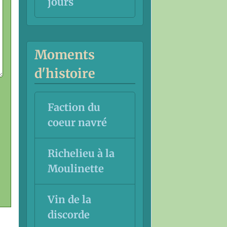
jours
Moments
d'histoire
Faction du
coeur navré
Richelieu à la
Moulinette
Vin de la
discorde