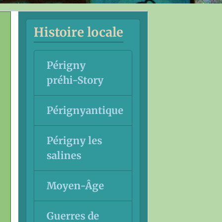
Histoire locale
Périgny
préhi-Story
Pérignyantique
Périgny les
salines
Moyen-Âge
Guerres de