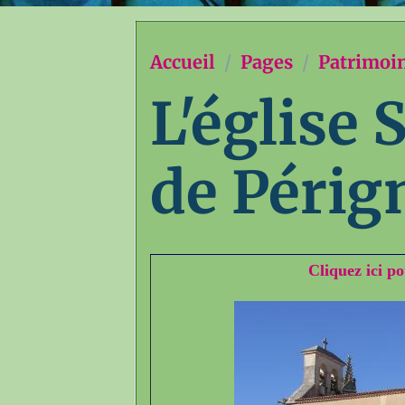
Accueil
Pages
Patrimoi
L'église
de Périg
Cliquez ici po