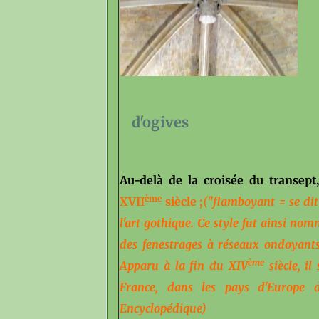
d'ogives V
Au-delà de la croisée du transep
ème
XVII
siècle ;
(
"
flamboyant
= se dit
l'art gothique. Ce style fut ainsi no
des fenestrages à réseaux ondoyant
ème
Apparu à la fin du XIV
siècle, il
France, dans les pays d'Europe 
Encyclopédique
)