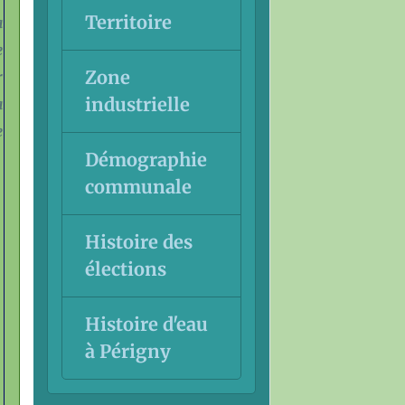
Territoire
a
e
Zone
r
industrielle
a
e
Démographie
communale
Histoire des
élections
Histoire d'eau
à Périgny