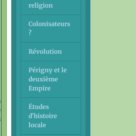
religion
Colonisateurs
?
Révolution
Périgny et le
deuxième
Empire
s
Études
e
d'histoire
s
locale