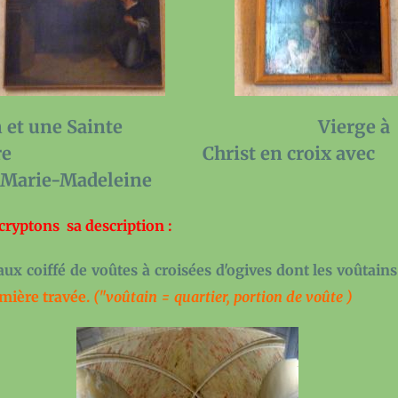
Augustin et une Sainte Vierge à
le rosaire Christ en croix avec
Marie-Madeleine
cryptons sa description
:
aux coiffé de voûtes à croisées d'ogives dont les
voûtains
emière travée.
("
voûtain
= quartier, portion de voûte )