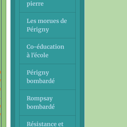
pierre
Les morues de
Périgny
Co-éducation
à l'école
Périgny
u
bombardé
e
n
.
Rompsay
n
bombardé
e
Résistance et