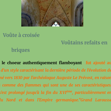
Voûte à croisée
oûtains refaits en
briques
t, le choeur authentiquement
flamboyant
fut ajouté a
 d'un style caractérisant la dernière période de l'évolution d
mmé vers 1830 par l'archéologue Auguste Le Prévost, en raiso
s comme des flammes qui sont une de ses caractéristiques
ème
 s'est prolongé jusqu'à la fin du XVI
, particulièrement e
du Nord et dans l'Empire germanique."
Grand Larouss