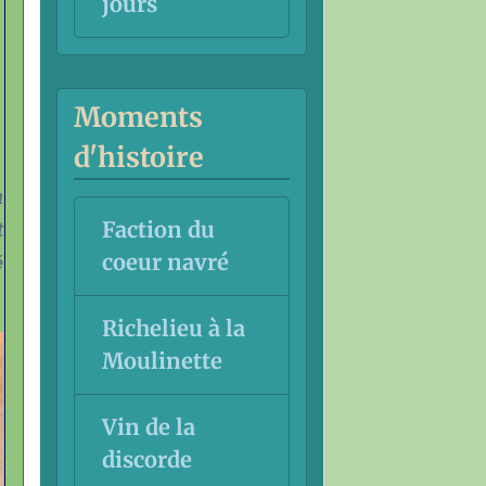
jours
Moments
d'histoire
n
Faction du
t
coeur navré
é
Richelieu à la
Moulinette
Vin de la
discorde