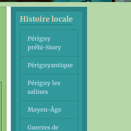
Histoire locale
Périgny
préhi-Story
Pérignyantique
Périgny les
salines
Moyen-Âge
Guerres de