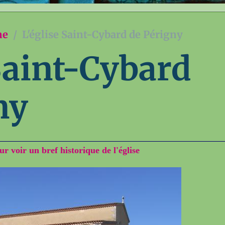
ne
L'église Saint-Cybard de Périgny
 Saint-Cybard
ny
ur voir un bref historique de l'église