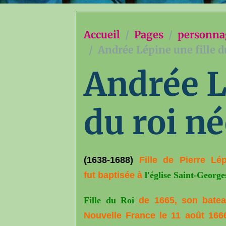
Accueil
Pages
personna
Andrée Lépine une fille d
Andrée L
du roi n
(1638-1688)
Fille de Pierre Lép
fut baptisée à
l'église Saint-George
Fille du Roi
de 1665
, son bate
Nouvelle France le 11 août 166