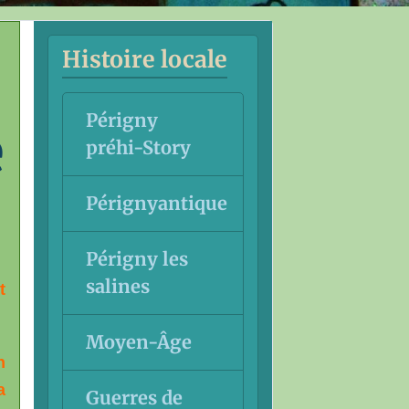
Histoire locale
Périgny
e
préhi-Story
Pérignyantique
Périgny les
salines
t
Moyen-Âge
n
a
Guerres de