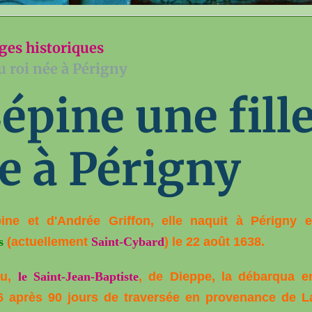
ges historiques
u roi née à Périgny
épine une fill
ée à Périgny
ine et d'Andrée Griffon, elle naquit à Périgny e
s
(actuellement
Saint-Cybard
) le 22 août 1638.
au,
le Saint-Jean-Baptiste
, de Dieppe, la débarqua e
6 après 90 jours de traversée en provenance de L