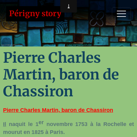
Périgny story
Pierre Charles
Martin, baron de
Chassiron
Pierre Charles Martin, baron
de
Chassiron
er
Il
naquit le 1
novembre
1753 à la Rochelle et
mourut en 1825 à Paris.