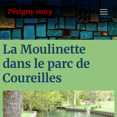
Périgny story
La Moulinette
dans le parc de
Coureilles