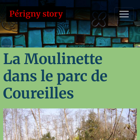
Périgny story
La Moulinette
dans le parc de
Coureilles