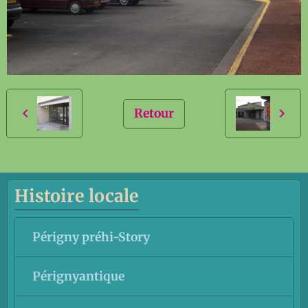
Retour
Histoire locale
Périgny préhi-Story
Pérignyantique