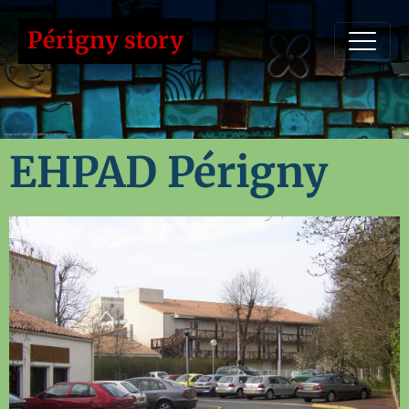
Périgny story
EHPAD Périgny