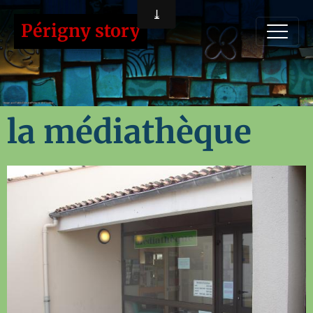
Périgny story
la médiathèque