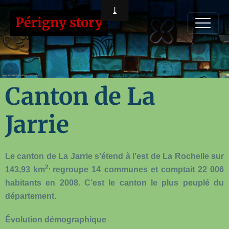
Périgny story
Canton de La
Jarrie
Le canton de La Jarrie s’étend à l’est de La Rochelle sur
2,
143,93 km
regroupe 14 communes et comptait 22 006
habitants en 2008. C’est le canton le plus peuplé du
département.
Évolution démographique