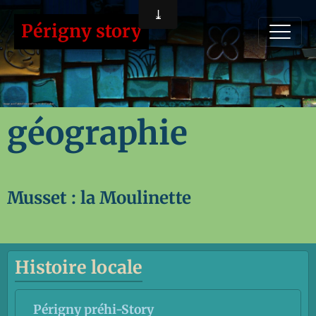
Périgny story
géographie
Musset : la Moulinette
Histoire locale
Périgny préhi-Story