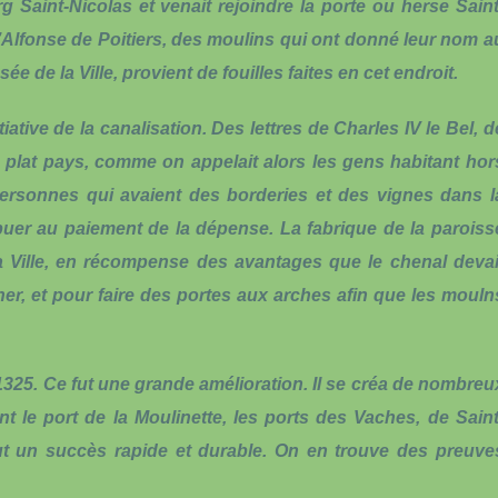
g Saint-Nicolas et venait rejoindre la porte ou herse Saint
d’Alfonse de Poitiers, des moulins qui ont donné leur nom a
 de la Ville, provient de fouilles faites en cet endroit.
iative de la canalisation. Des lettres de Charles IV le Bel, d
u plat pays, comme on appelait alors les gens habitant hor
personnes qui avaient des borderies et des vignes dans l
ibuer au paiement de la dépense. La fabrique de la paroiss
a Ville, en récompense des avantages que le chenal devai
r, et pour faire des portes aux arches afin que les mouln
 1325. Ce fut une grande amélioration. Il se créa de nombreu
le port de la Moulinette, les ports des Vaches, de Saint
eut un succès rapide et durable. On en trouve des preuve