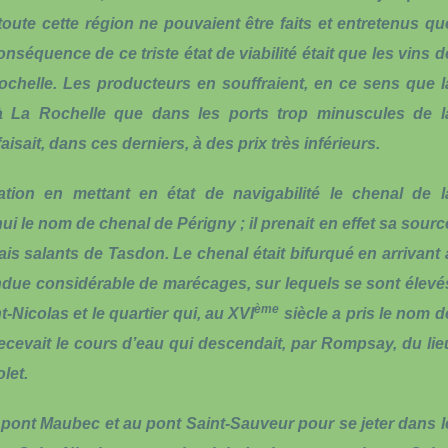
toute cette région ne pouvaient être faits et entretenus qu
onséquence de ce triste état de viabilité était que les vins d
Rochelle. Les producteurs en souffraient, en ce sens que l
à La Rochelle que dans les ports trop minuscules de l
aisait, dans ces derniers, à des prix très inférieurs.
tion en mettant en état de navigabilité le chenal de l
ui le nom de chenal de Périgny ; il prenait en effet sa sourc
rais salants de Tasdon. Le chenal était bifurqué en arrivant 
endue considérable de marécages, sur lequels se sont élevé
ème
-Nicolas et le quartier qui, au XVI
siècle a pris le nom d
recevait le cours d’eau qui descendait, par Rompsay, du lie
let.
u pont Maubec et au pont Saint-Sauveur pour se jeter dans l