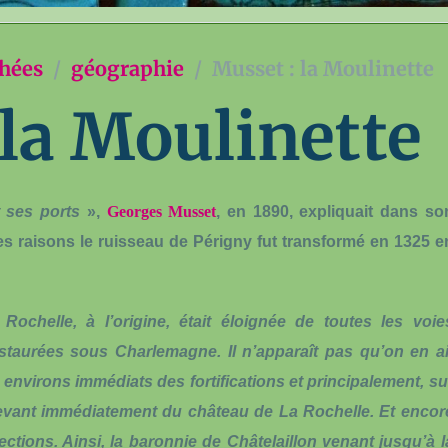
chées
géographie
Musset : la Moulinette
 la Moulinette
 ses ports
»,
Georges Musset
, en 1890, expliquait dans so
les raisons le ruisseau de Périgny fut transformé en 1325 e
helle, à l’origine, était éloignée de toutes les voie
staurées sous Charlemagne. Il n’apparaît pas qu’on en ai
x environs immédiats des fortifications et principalement, su
relevant immédiatement du château de La Rochelle. Et encor
rections. Ainsi, la baronnie de Châtelaillon venant jusqu’à l