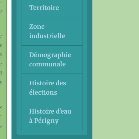
-
Territoire
u
Zone
industrielle
e
s
Démographie
a
communale
e
t
Histoire des
s
élections
x
Histoire d'eau
-
à Périgny
s