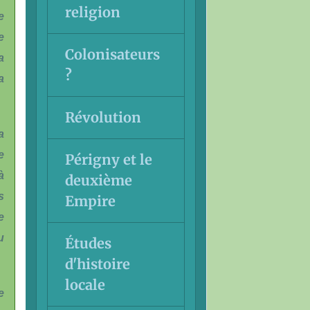
religion
e
e
Colonisateurs
a
?
a
Révolution
a
e
Périgny et le
à
deuxième
s
Empire
e
u
Études
d'histoire
locale
e