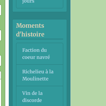
jours
Moments
d'histoire
Faction du
coeur navré
Richelieu à la
Moulinette
Vin de la
discorde