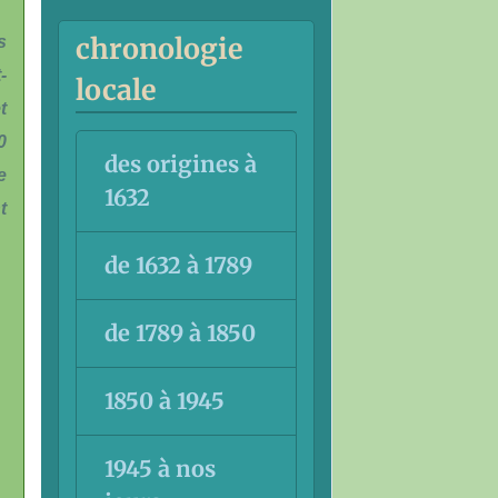
chronologie
s
-
locale
t
0
des origines à
e
1632
t
de 1632 à 1789
de 1789 à 1850
1850 à 1945
1945 à nos