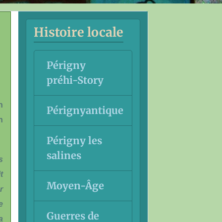
Histoire locale
Périgny
préhi-Story
n
Pérignyantique
n
Périgny les
salines
s
t
Moyen-Âge
r
e
Guerres de
a