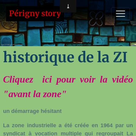
Périgny story
historique de la ZI
Cliquez
ici pour voir la vidéo
"avant la zone"
un démarrage hésitant
La zone industrielle a été créée en 1964 par un
syndicat à vocation multiple qui regroupait La