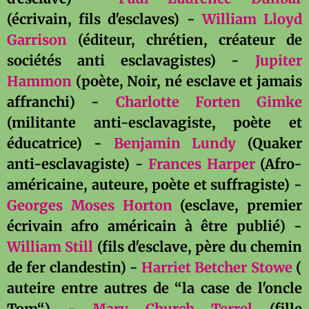
(écrivain, fils d'esclaves) -
William Lloyd
Garrison
(éditeur, chrétien, créateur de
sociétés anti esclavagistes) -
Jupiter
Hammon
(poète, Noir, né esclave et jamais
affranchi) -
Charlotte Forten Gimke
(militante anti-esclavagiste, poète et
éducatrice) -
Benjamin Lundy
(Quaker
anti-esclavagiste) -
Frances Harper
(Afro-
américaine, auteure, poète et suffragiste) -
Georges Moses Horton
(esclave, premier
écrivain afro américain à être publié) -
William Still
(fils d'esclave, père du chemin
de fer clandestin) -
Harriet Betcher Stowe
(
auteire entre autres de “la case de l'oncle
Tom“) -
Mary Church Terrel
(fille