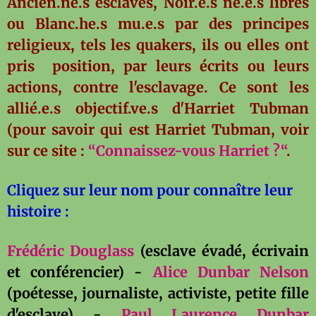
Ancien.ne.s esclaves, Noir.e.s né.e.s libres
ou Blanc.he.s mu.e.s par des principes
religieux, tels les quakers, ils ou elles ont
pris position, par leurs écrits ou leurs
actions, contre l'esclavage. Ce sont les
allié.e.s objectif.ve.s d'Harriet Tubman
(pour savoir qui est Harriet Tubman, voir
sur ce site :
“Connaissez-vous Harriet ?“
.
Cliquez sur leur nom pour connaître leur
histoire :
Frédéric Douglass
(esclave évadé, écrivain
et conférencier) -
Alice Dunbar Nelson
(poétesse, journaliste, activiste, petite fille
d'esclave) -
Paul Laurence Dunbar